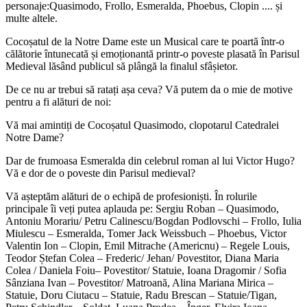
personaje:Quasimodo, Frollo, Esmeralda, Phoebus, Clopin .... și
multe altele.
Cocoșatul de la Notre Dame este un Musical care te poartă într-o
călătorie întunecată și emoționantă printr-o poveste plasată în Parisul
Medieval lăsând publicul să plângă la finalul sfâșietor.
De ce nu ar trebui să ratați așa ceva? Vă putem da o mie de motive
pentru a fi alături de noi:
Vă mai amintiți de Cocoșatul Quasimodo, clopotarul Catedralei
Notre Dame?
Dar de frumoasa Esmeralda din celebrul roman al lui Victor Hugo?
Vă e dor de o poveste din Parisul medieval?
Vă așteptăm alături de o echipă de profesioniști. În rolurile
principale îi veți putea aplauda pe: Sergiu Roban – Quasimodo,
Antoniu Morariu/ Petru Calinescu/Bogdan Podlovschi – Frollo, Iulia
Miulescu – Esmeralda, Tomer Jack Weissbuch – Phoebus, Victor
Valentin Ion – Clopin, Emil Mitrache (Americnu) – Regele Louis,
Teodor Ștefan Colea – Frederic/ Jehan/ Povestitor, Diana Maria
Colea / Daniela Foiu– Povestitor/ Statuie, Ioana Dragomir / Sofia
Sânziana Ivan – Povestitor/ Matroană, Alina Mariana Mirica –
Statuie, Doru Ciutacu – Statuie, Radu Brescan – Statuie/Tigan,