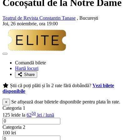
Cocoșatul de la Notre Dame
Teatrul de Revista Constantin Tanase
, București
Joi, 26 noiembrie, ora 19:00
Adaugă
la
Comandă bilete
favorite
Hartă locuri
Share
Știi că poți plăti și în 2 rate fără dobândă?
Vezi bilete
disponibile
Se afișează doar biletele disponibile pentru plata în rate.
×
Categoria 1
50
125 lei
de la
62
lei / lună
Categoria 2
100 lei