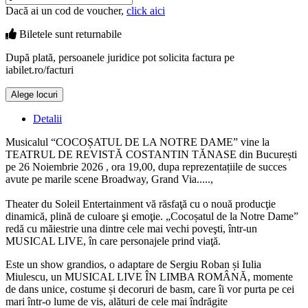
Dacă ai un cod de voucher,
click aici
Biletele sunt
returnabile
După plată, persoanele juridice pot solicita factura pe
iabilet.ro/facturi
Alege locuri
Detalii
Musicalul “COCOȘATUL DE LA NOTRE DAME” vine la
TEATRUL DE REVISTĂ COSTANTIN TĂNASE din București
pe 26 Noiembrie 2026 , ora 19,00, dupa reprezentațiile de succes
avute pe marile scene Broadway, Grand Via.....,
Theater du Soleil Entertainment vă răsfaţă cu o nouă producţie
dinamică, plină de culoare şi emoţie. „Cocoșatul de la Notre Dame”
redă cu măiestrie una dintre cele mai vechi poveşti, într-un
MUSICAL LIVE, în care personajele prind viaţă.
Este un show grandios, o adaptare de Sergiu Roban și Iulia
Miulescu, un MUSICAL LIVE ÎN LIMBA ROMÂNĂ, momente
de dans unice, costume și decoruri de basm, care îi vor purta pe cei
mari într-o lume de vis, alături de cele mai îndrăgite