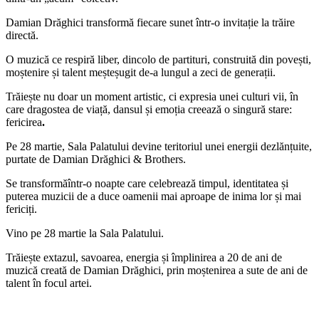
Damian Drăghici transformă fiecare sunet într-o invitație la trăire
directă.
O muzică ce respiră liber, dincolo de partituri, construită din povești,
moștenire și talent meșteșugit de-a lungul a zeci de generații.
Trăiește nu doar un moment artistic, ci expresia unei culturi vii, în
care dragostea de viață, dansul și emoția creează o singură stare:
fericirea
.
Pe 28 martie, Sala Palatului devine teritoriul unei energii dezlănțuite,
purtate de Damian Drăghici & Brothers.
Se transformăîntr-o noapte care celebrează timpul, identitatea și
puterea muzicii de a duce oamenii mai aproape de inima lor și mai
fericiți.
Vino pe 28 martie la Sala Palatului.
Trăiește extazul, savoarea, energia și împlinirea a 20 de ani de
muzică creată de Damian Drăghici, prin moștenirea a sute de ani de
talent în focul artei.