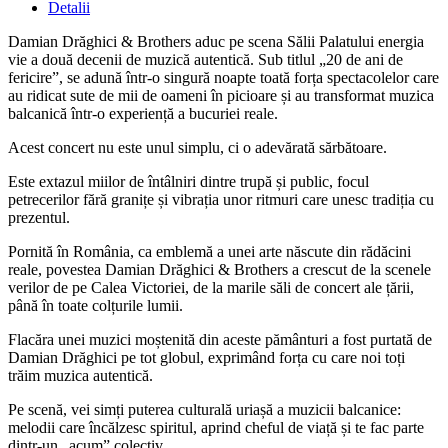
Detalii
Damian Drăghici & Brothers aduc pe scena Sălii Palatului energia
vie a două decenii de muzică autentică. Sub titlul „20 de ani de
fericire”, se adună într-o singură noapte toată forța spectacolelor care
au ridicat sute de mii de oameni în picioare și au transformat muzica
balcanică într-o experiență a bucuriei reale.
Acest concert nu este unul simplu, ci o adevărată sărbătoare.
Este extazul miilor de întâlniri dintre trupă și public, focul
petrecerilor fără granițe și vibrația unor ritmuri care unesc tradiția cu
prezentul.
Pornită în România, ca emblemă a unei arte născute din rădăcini
reale, povestea Damian Drăghici & Brothers a crescut de la scenele
verilor de pe Calea Victoriei, de la marile săli de concert ale țării,
până în toate colțurile lumii.
Flacăra unei muzici moștenită din aceste pământuri a fost purtată de
Damian Drăghici pe tot globul, exprimând forța cu care noi toți
trăim muzica autentică.
Pe scenă, vei simți puterea culturală uriașă a muzicii balcanice:
melodii care încălzesc spiritul, aprind cheful de viață și te fac parte
dintr-un „acum” colectiv.