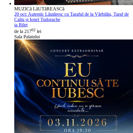
MUZICă LăUTăREASCă
20 oct:
Autentic Lăutăresc cu Taraful de la Vărbilău, Taraf de
Caliu și Ionel Tudorache
ia Bilet
02
de la 217
lei
Sala Palatului