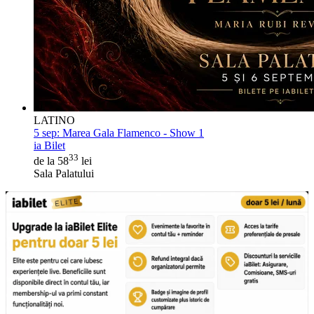
LATINO
5 sep:
Marea Gala Flamenco - Show 1
ia Bilet
33
de la 58
lei
Sala Palatului