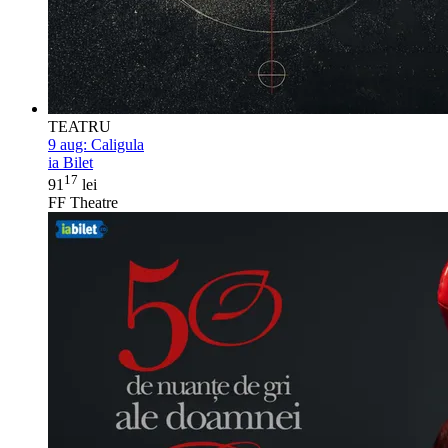
TEATRU
9 aug:
Caligula
ia Bilet
17
91
lei
FF Theatre