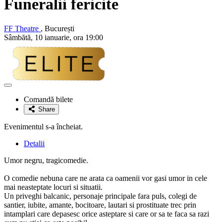
Funeralii fericite
FF Theatre
, București
Sâmbătă, 10 ianuarie, ora 19:00
Adaugă
la
Comandă bilete
favorite
Share
Evenimentul s-a încheiat.
Detalii
Umor negru, tragicomedie.
O comedie nebuna care ne arata ca oamenii vor gasi umor in cele
mai neasteptate locuri si situatii.
Un priveghi balcanic, personaje principale fara puls, colegi de
santier, iubite, amante, bocitoare, lautari si prostituate trec prin
intamplari care depasesc orice asteptare si care or sa te faca sa razi