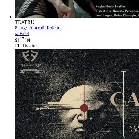
TEATRU
8 aug:
Funeralii fericite
ia Bilet
17
91
lei
FF Theatre