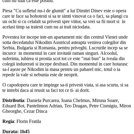
cum nu stiai ca este posibil.
Piesa "Cu sufletul nu-i de glumit" a lui Dimitri Dinev este o opera
care te face sa hohotesti si sa te simti vinovat ca o faci, sa plangi cu
un ochi si cu celalalt sa privesti spre viitor, sa vrei sa fii mort si in
acelasi timp sa traiesti cum nu ai trait niciodata.
Povestea lor incepe intr-un apartament mic din centrul Vienei unde
sotia decedatului Nikodim Austricul asteapta venirea colegilor din
Serbia, Bulgaria si Romania, pentru priveghi. Lucrurile incep sa se
incurce in momentul in care invitatii raman singuri. Alcoolul,
suferinta, iubirea si prostia scot tot ce este "mai bun" la iveala din
colegii indurerati si incepe desfraul. Din momentul in care hotarasc
sa-l așeze pe Nikodim la masa pentru un paharel mic, totul o ia
repede la vale si nebunia este de neoprit.
O capodopera care te impinge sa-ti privesti viata, si asa scurta, si sa
te intrebi daca ai reusit sa faci tot ce ti- ai dorit.
Distributia
: Daniela Purcarea, Ioana Chelmus, Miruna Soare,
Eduard Bot, Pantelimon Adrian, Teo Dragan, Petre Cismigiu, Miron
Gheorghe, Cezar Dinca
Regia
: Florin Fratila
Durata: 1h45