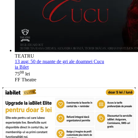
TEATRU
13 aug:
50 de nuante de gri ale doamnei Cucu
ia Bilet
08
75
lei
FF Theatre