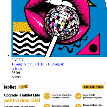
PARTY
18 aug:
Nibiru: CHEF (18 August)
ia Bilet
36 lei
Nibiru