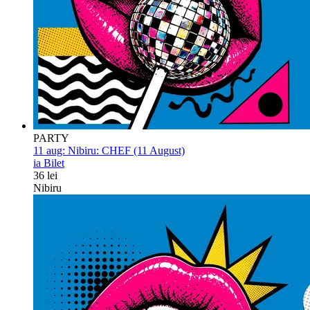
PARTY
11 aug:
Nibiru: CHEF (11 August)
ia Bilet
36 lei
Nibiru