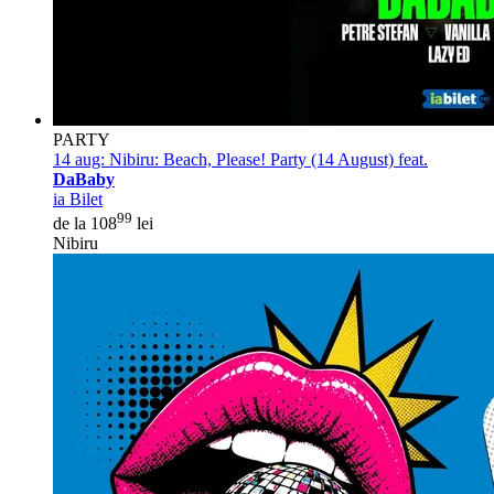
PARTY
14 aug:
Nibiru: Beach, Please! Party (14 August) feat.
DaBaby
ia Bilet
99
de la 108
lei
Nibiru