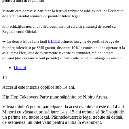
pentru a intra în eveniment.
Minorii care doresc să participe la festival trebuie să aibă asupra lor Declarația
de acord parental semnată de părinte / tutore legal.
Prin achiziționarea unui bilet, confirmați că ați citit și sunteți de acord cu
Regulamentul Oficial.
☀️ Cu doar 5 lei pe luna fanii
ELITE
primesc imagine de profil si badge de
founder, biletele si pe SMS gratuit, discount 10% la comisionul de operare si la
asigurarea Flex, lista de evenimente favorite cu reminder, refund integral
oricand (daca organizatorul permite) si multe alte beneficii adaugate constant.
Detalii
14
Accesul este interzis copiilor sub 14 ani.
Hip Hop Takeovers Party pune stăpânire pe Nibiru Arena.
Vârsta minimă pentru participarea la acest eveniment este de 14 ani.
Minorii cu vârsta cuprinsă între 14 și 15 ani trebuie să fie însoțiți de
un părinte sau tutore legal. Părintele/tutorele legal trebuie să dețină,
de asemenea, un bilet valid pentru a intra în eveniment.