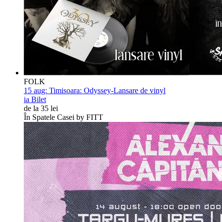
FOLK
15 aug:
Timisoara: Odyssey-Lansare de vinyl
ia Bilet
de la 35 lei
În Spatele Casei by FITT