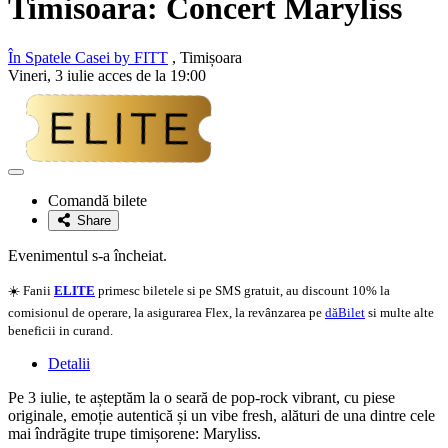
Timisoara: Concert
Maryliss
În Spatele Casei by FITT
, Timișoara
Vineri, 3 iulie acces de la 19:00
Adaugă
la
Comandă bilete
favorite
Share
Evenimentul s-a încheiat.
☀️ Fanii
ELITE
primesc biletele si pe SMS gratuit, au discount 10% la
comisionul de operare, la asigurarea Flex, la revânzarea pe
dăBilet
si multe alte
beneficii in curand.
Detalii
Pe 3 iulie, te așteptăm la o seară de pop-rock vibrant, cu piese
originale, emoție autentică și un vibe fresh, alături de una dintre cele
mai îndrăgite trupe timișorene: Maryliss.