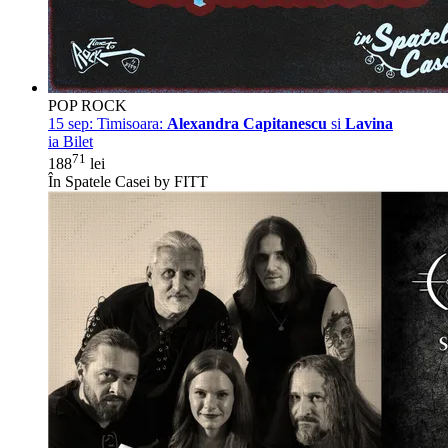
POP ROCK
15 sep:
Timisoara:
Alexandra Capitanescu
si
Lavina
ia Bilet
71
188
lei
În Spatele Casei by FITT