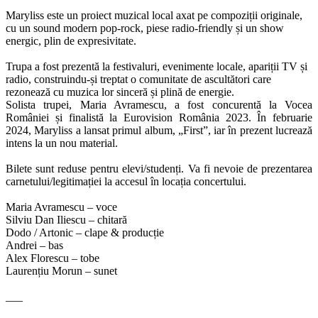
Maryliss este un proiect muzical local axat pe compoziții originale,
cu un sound modern pop-rock, piese radio-friendly și un show
energic, plin de expresivitate.
Trupa a fost prezentă la festivaluri, evenimente locale, apariții TV și
radio, construindu-și treptat o comunitate de ascultători care
rezonează cu muzica lor sinceră și plină de energie.
Solista trupei, Maria Avramescu, a fost concurentă la Vocea
României și finalistă la Eurovision România 2023. În februarie
2024, Maryliss a lansat primul album, „First”, iar în prezent lucrează
intens la un nou material.
Bilete sunt reduse pentru elevi/studenți. Va fi nevoie de prezentarea
carnetului/legitimației la accesul în locația concertului.
Maria Avramescu – voce
Silviu Dan Iliescu – chitară
Dodo / Artonic – clape & producție
Andrei – bas
Alex Florescu – tobe
Laurențiu Morun – sunet
___