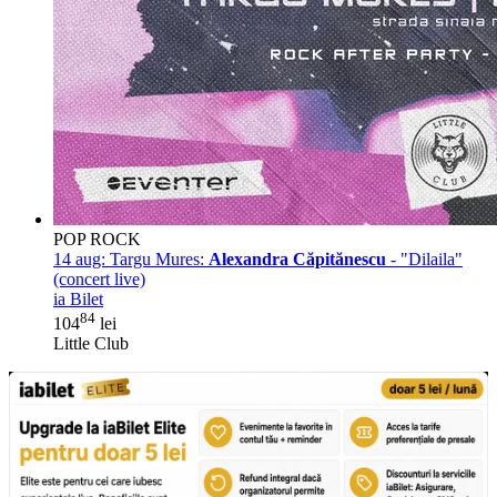
POP ROCK
14 aug:
Targu Mures:
Alexandra Căpitănescu
- "Dilaila"
(concert live)
ia Bilet
84
104
lei
Little Club