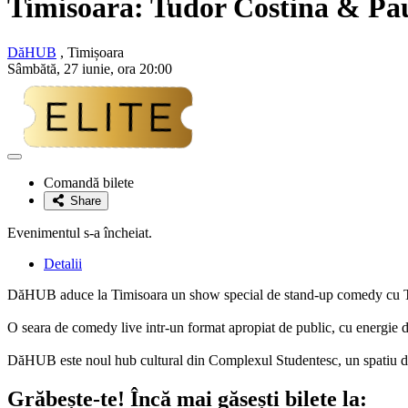
Timisoara:
Tudor Costina & Pa
DăHUB
, Timișoara
Sâmbătă, 27 iunie, ora 20:00
Adaugă
la
Comandă bilete
favorite
Share
Evenimentul s-a încheiat.
Detalii
DăHUB aduce la Timisoara un show special de stand-up comedy cu T
O seara de comedy live intr-un format apropiat de public, cu energie de
DăHUB este noul hub cultural din Complexul Studentesc, un spatiu dedic
Grăbește-te!
Încă mai găsești bilete la: