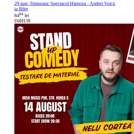
29 aug:
Timisoara: Spectacol Hipnoza - Andrei Voicu
ia Bilet
84
84
lei
DăHUB