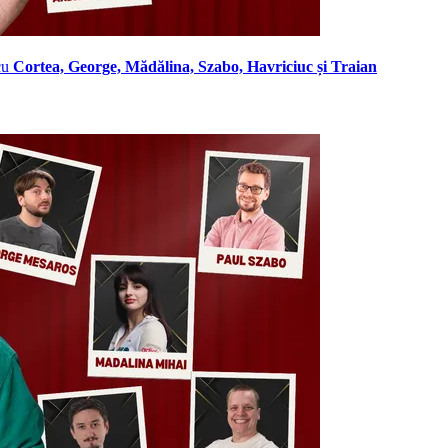
cu
Cortea, George, Mădălina, Szabo, Havriciuc și Traian