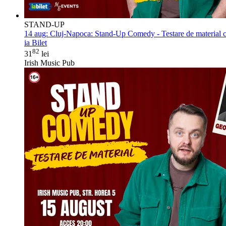
STAND-UP
14 aug:
Cluj-Napoca: Stand-Up Comedy - Testare de material 
ia Bilet
82
31
lei
Irish Music Pub