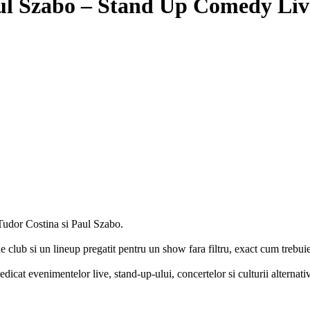
ul Szabo
– Stand Up Comedy Liv
udor Costina si Paul Szabo.
 club si un lineup pregatit pentru un show fara filtru, exact cum trebuie 
at evenimentelor live, stand-up-ului, concertelor si culturii alternati