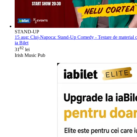
STAND-UP
15 aug:
Cluj-Napoca: Stand-Up Comedy - Testare de material 
ia Bilet
82
31
lei
Irish Music Pub