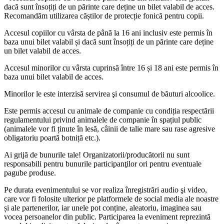
dacă sunt însoțiți de un părinte care deține un bilet valabil de acces.
Recomandăm utilizarea căștilor de protecție fonică pentru copii.
Accesul copiilor cu vârsta de până la 16 ani inclusiv este permis în
baza unui bilet valabil și dacă sunt însoțiți de un părinte care deține
un bilet valabil de acces.
Accesul minorilor cu vârsta cuprinsă între 16 și 18 ani este permis în
baza unui bilet valabil de acces.
Minorilor le este interzisă servirea şi consumul de băuturi alcoolice.
Este permis accesul cu animale de companie cu condiția respectării
regulamentului privind animalele de companie în spațiul public
(animalele vor fi ținute în lesă, câinii de talie mare sau rase agresive
obligatoriu poartă botniță etc.).
Ai grijă de bunurile tale! Organizatorii/producătorii nu sunt
responsabili pentru bunurile participanţilor ori pentru eventuale
pagube produse.
Pe durata evenimentului se vor realiza înregistrări audio şi video,
care vor fi folosite ulterior pe platformele de social media ale noastre
și ale partenerilor, iar unele pot conține, aleatoriu, imaginea sau
vocea persoanelor din public. Participarea la eveniment reprezintă