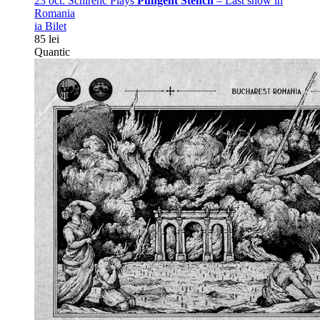
23 oct:
Schirenc Plays
Pungent Stench
– Last show in
Romania
ia Bilet
85 lei
Quantic