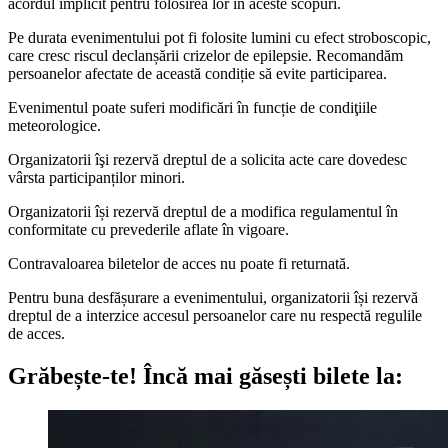
acordul implicit pentru folosirea lor în aceste scopuri.
Pe durata evenimentului pot fi folosite lumini cu efect stroboscopic,
care cresc riscul declanșării crizelor de epilepsie. Recomandăm
persoanelor afectate de această condiție să evite participarea.
Evenimentul poate suferi modificări în funcție de condiţiile
meteorologice.
Organizatorii îşi rezervă dreptul de a solicita acte care dovedesc
vârsta participanților minori.
Organizatorii își rezervă dreptul de a modifica regulamentul în
conformitate cu prevederile aflate în vigoare.
Contravaloarea biletelor de acces nu poate fi returnată.
Pentru buna desfășurare a evenimentului, organizatorii își rezervă
dreptul de a interzice accesul persoanelor care nu respectă regulile
de acces.
Grăbește-te!
Încă mai găsești bilete la: