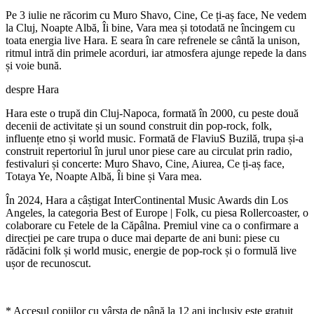
Pe 3 iulie ne răcorim cu Muro Shavo, Cine, Ce ți-aș face, Ne vedem
la Cluj, Noapte Albă, Îi bine, Vara mea și totodată ne încingem cu
toata energia live Hara. E seara în care refrenele se cântă la unison,
ritmul intră din primele acorduri, iar atmosfera ajunge repede la dans
și voie bună.
despre Hara
Hara este o trupă din Cluj-Napoca, formată în 2000, cu peste două
decenii de activitate și un sound construit din pop-rock, folk,
influențe etno și world music. Formată de FlaviuS Buzilă, trupa și-a
construit repertoriul în jurul unor piese care au circulat prin radio,
festivaluri și concerte: Muro Shavo, Cine, Aiurea, Ce ți-aș face,
Totaya Ye, Noapte Albă, Îi bine și Vara mea.
În 2024, Hara a câștigat InterContinental Music Awards din Los
Angeles, la categoria Best of Europe | Folk, cu piesa Rollercoaster, o
colaborare cu Fetele de la Căpâlna. Premiul vine ca o confirmare a
direcției pe care trupa o duce mai departe de ani buni: piese cu
rădăcini folk și world music, energie de pop-rock și o formulă live
ușor de recunoscut.
* Accesul copiilor cu vârsta de până la 12 ani inclusiv este gratuit