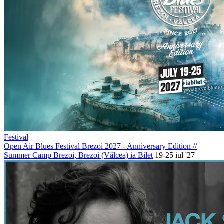
Festival
Open Air Blues Festival Brezoi 2027 - Anniversary Edition
//
Summer Camp Brezoi, Brezoi (Vâlcea)
ia Bilet
19-25 iul '27