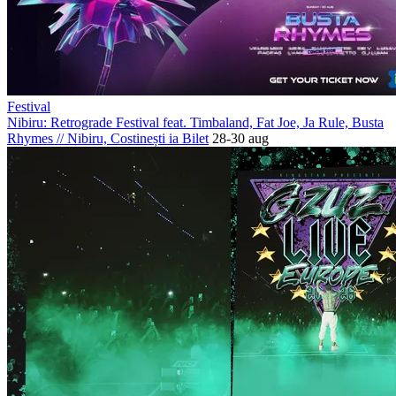
Festival
Nibiru: Retrograde Festival feat. Timbaland, Fat Joe, Ja Rule, Busta
Rhymes
//
Nibiru, Costinești
ia Bilet
28-30 aug