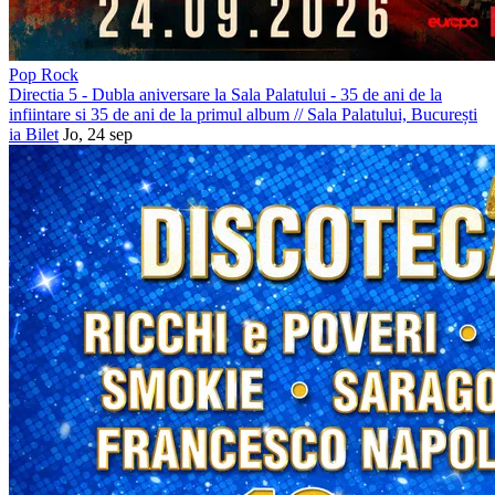
Pop Rock
Directia 5 - Dubla aniversare la Sala Palatului - 35 de ani de la
infiintare si 35 de ani de la primul album
//
Sala Palatului, București
ia Bilet
Jo, 24 sep