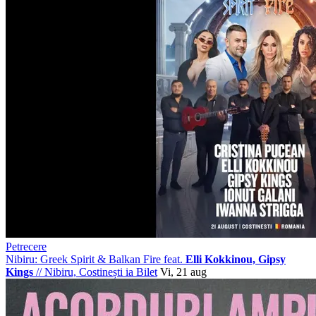
Petrecere
Nibiru: Greek Spirit & Balkan Fire feat.
Elli Kokkinou, Gipsy
Kings
//
Nibiru, Costinești
ia Bilet
Vi, 21 aug