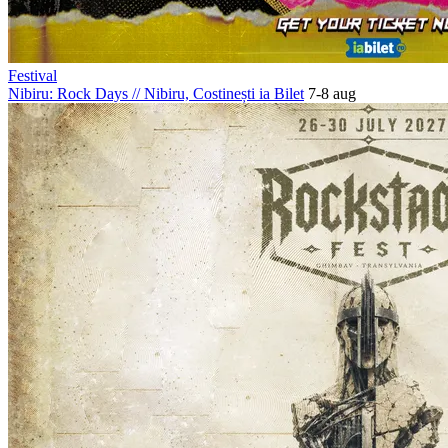
Festival
Nibiru: Rock Days
//
Nibiru, Costinești
ia Bilet
7-8 aug