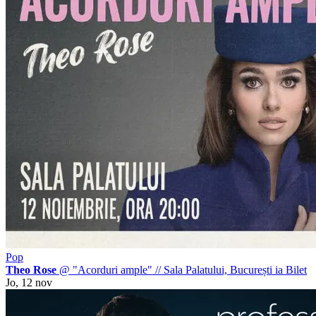
Pop
Theo Rose
@ "Acorduri ample"
//
Sala Palatului, București
ia Bilet
Jo, 12 nov