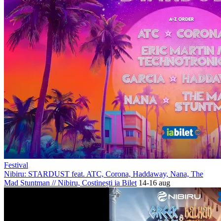
Festival
Nibiru: STARDUST feat. ATC, Corona, Haddaway, Nana, The
Mad Stuntman
//
Nibiru, Costinești
ia Bilet
14-16 aug