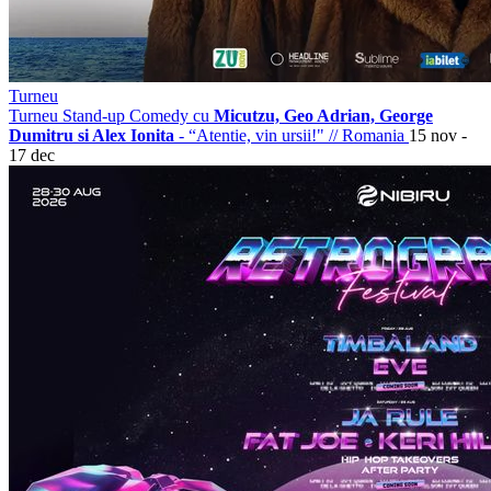
Turneu
Turneu Stand-up Comedy cu
Micutzu, Geo Adrian, George
Dumitru si Alex Ionita
- “Atentie, vin ursii!"
//
Romania
15 nov -
17 dec