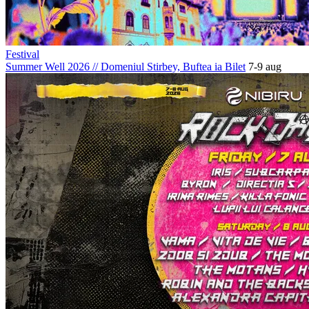
Festival
Summer Well 2026
//
Domeniul Stirbey, Buftea
ia Bilet
7-9 aug