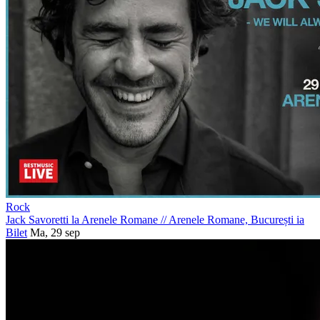
Rock
Jack Savoretti la Arenele Romane
//
Arenele Romane, București
ia
Bilet
Ma, 29 sep