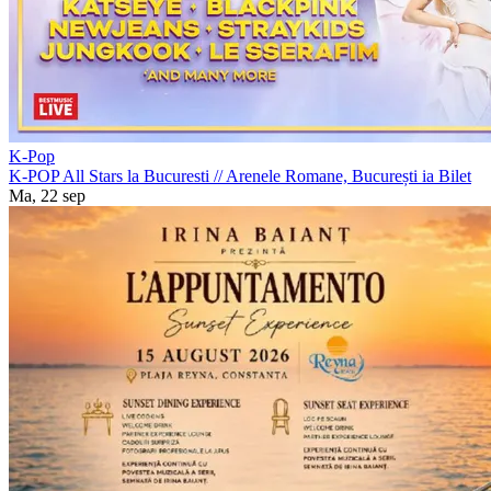
K-Pop
K-POP All Stars la Bucuresti
//
Arenele Romane, București
ia Bilet
Ma, 22 sep