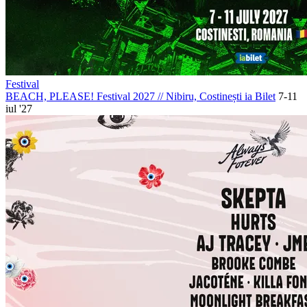
Festival
BEACH, PLEASE! Festival 2027
//
Nibiru, Costinești
ia Bilet
7-11
iul '27