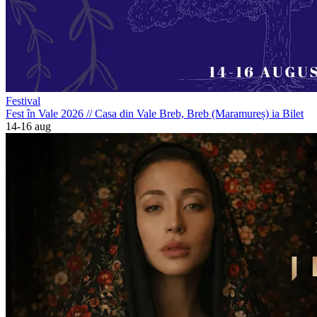
Festival
Fest în Vale 2026
//
Casa din Vale Breb, Breb (Maramureș)
ia Bilet
14-16 aug