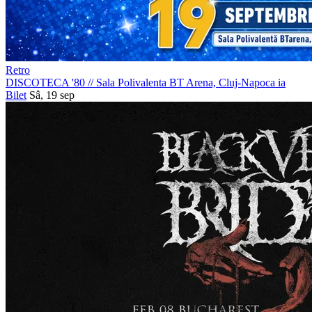
Retro
DISCOTECA '80
//
Sala Polivalenta BT Arena, Cluj-Napoca
ia
Bilet
Sâ, 19 sep