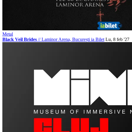
Metal
Black Veil Brides
//
Laminor Arena, București
ia Bilet
Lu, 8 feb '27