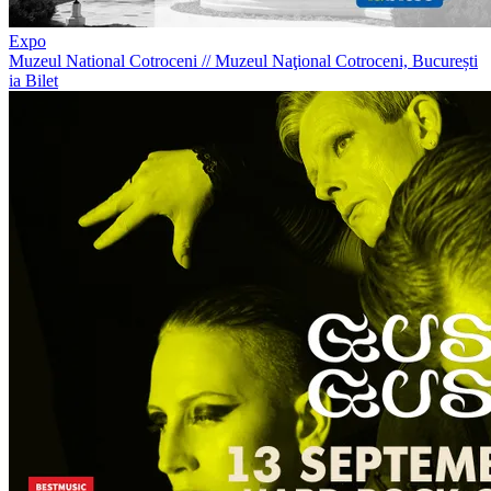
Expo
Muzeul National Cotroceni
//
Muzeul Naţional Cotroceni, București
ia Bilet