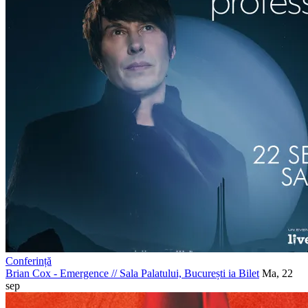
Conferință
Brian Cox - Emergence
//
Sala Palatului, București
ia Bilet
Ma, 22
sep