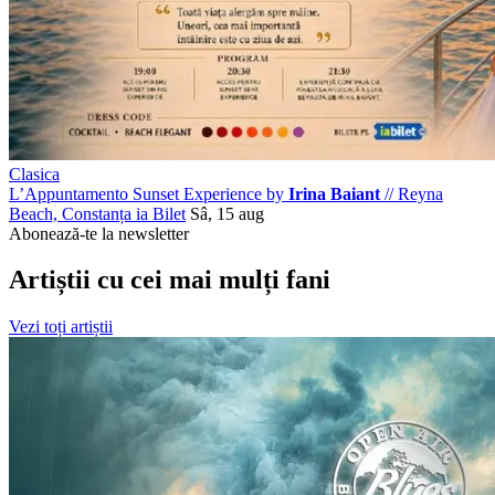
Clasica
L’Appuntamento Sunset Experience by
Irina Baiant
//
Reyna
Beach, Constanța
ia Bilet
Sâ, 15 aug
Abonează-te la newsletter
Artiștii cu cei mai mulți fani
Vezi toți artiștii