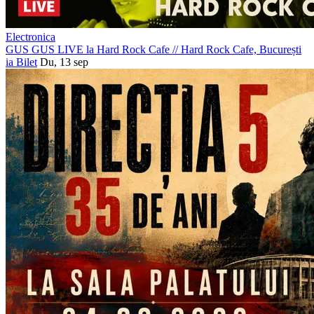
Electronica
GUS GUS LIVE la Hard Rock Cafe
//
Hard Rock Cafe, București
ia Bilet
Du, 13 sep