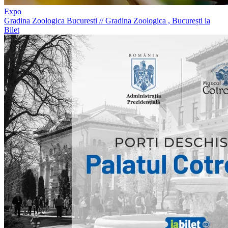
Expo
Gradina Zoologica Bucuresti
//
Gradina Zoologica , București
ia
Bilet