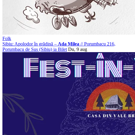
Folk
Sibiu: Apolodor în grădină –
Ada Milea
//
Porumbacu 216,
Porumbacu de Sus (Sibiu)
ia Bilet
Du, 9 aug