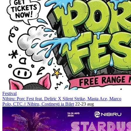
Festival
Nibiru: Porc Fest feat. Deliric X Silent Strike, Masta Ace, Marco
Polo, CTC
//
Nibiru, Costinești
ia Bilet
22-23 aug