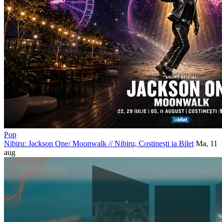
Pop
Nibiru: Jackson One/ Moonwalk
//
Nibiru, Costinești
ia Bilet
Ma, 11
aug