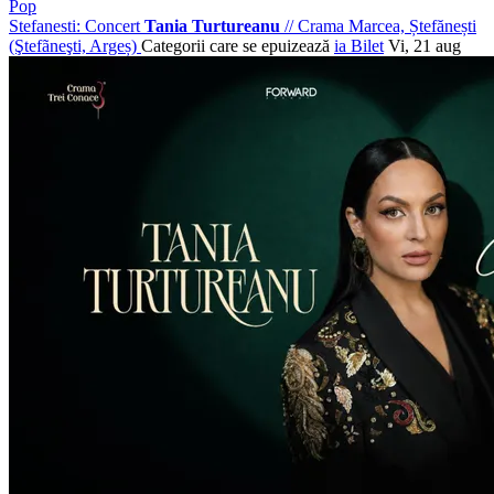
Pop
Stefanesti: Concert
Tania Turtureanu
//
Crama Marcea, Ștefănești
(Ştefãneşti, Argeș)
Categorii care se epuizează
ia Bilet
Vi, 21 aug