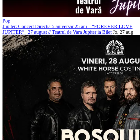
Pop
Jupiter: Concert Directia 5 aniversar 25 ani – “FOREVER LOVE
JUPITER” | 27 august
//
Teatrul de Vara Jupiter
ia Bilet
Jo, 27 aug