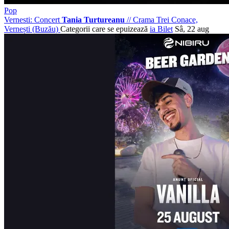
Pop
Vernesti: Concert
Tania Turtureanu
//
Crama Trei Conace,
Vernești (Buzău)
Categorii care se epuizează
ia Bilet
Sâ, 22 aug