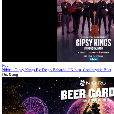
Pop
Nibiru: Gipsy Kings By Diego Baliardo
//
Nibiru, Costinești
ia Bilet
Du, 9 aug