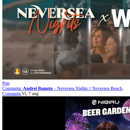
Pop
Constanta:
Andrei Banuta
– Neversea Nights
//
Neversea Beach,
Constanța
Vi, 7 aug