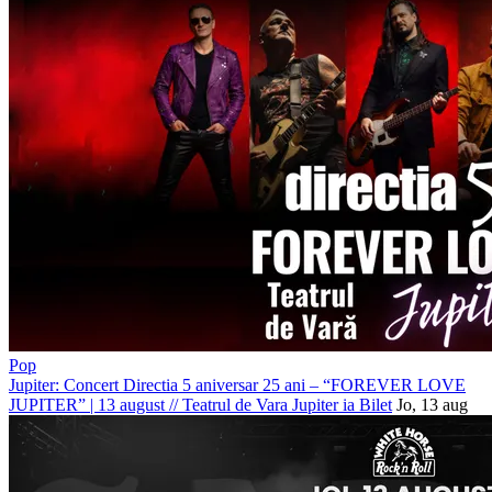
Pop
Jupiter: Concert Directia 5 aniversar 25 ani – “FOREVER LOVE
JUPITER” | 13 august
//
Teatrul de Vara Jupiter
ia Bilet
Jo, 13 aug