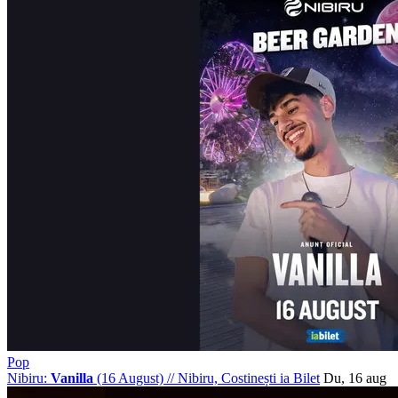
Pop
Nibiru:
Vanilla
(16 August)
//
Nibiru, Costinești
ia Bilet
Du, 16 aug