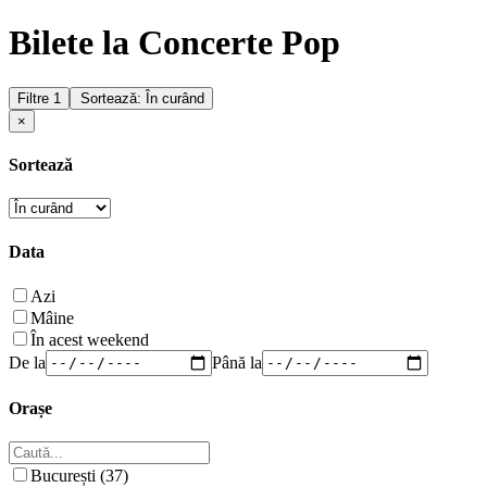
Bilete la Concerte Pop
Filtre
1
Sortează: În curând
×
Sortează
Data
Azi
Mâine
În acest weekend
De la
Până la
Orașe
București (37)