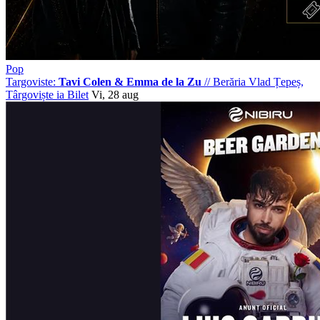
Pop
Targoviste:
Tavi Colen & Emma de la Zu
//
Berăria Vlad Țepeș,
Târgoviște
ia Bilet
Vi, 28 aug