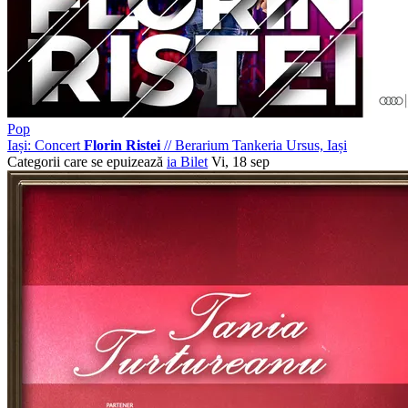
Pop
Iași: Concert
Florin Ristei
//
Berarium Tankeria Ursus, Iași
Categorii care se epuizează
ia Bilet
Vi, 18 sep