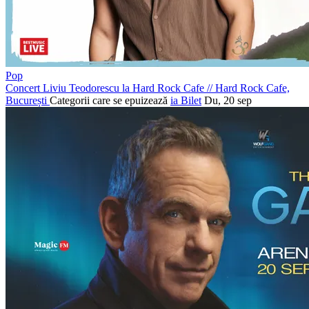
Pop
Concert Liviu Teodorescu la Hard Rock Cafe
//
Hard Rock Cafe,
București
Categorii care se epuizează
ia Bilet
Du, 20 sep