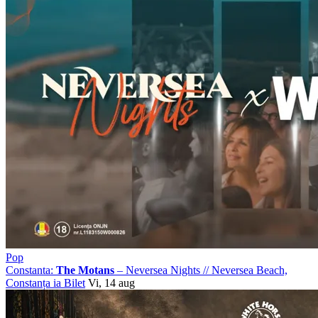
Pop
Constanta:
The Motans
– Neversea Nights
//
Neversea Beach,
Constanța
ia Bilet
Vi, 14 aug