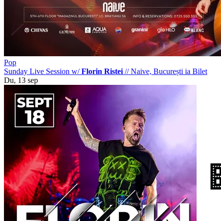
Pop
Sunday Live Session w/
Florin Ristei
//
Naive, București
ia Bilet
Du, 13 sep