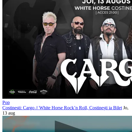
Pop
Costinesti: Cargo
//
White Horse Rock’n Roll, Costinești
ia Bilet
Jo,
13 aug