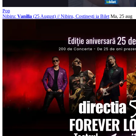
Pop
Nibiru:
Vanilla
(25 August)
//
Nibiru, Costinești
ia Bilet
Ma, 25 aug