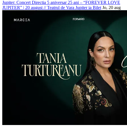
Jupiter: Concert Directia 5 aniversar 25 ani – “FOREVER LOVE
JUPITER” | 20 august
//
Teatrul de Vara Jupiter
ia Bilet
Jo, 20 aug