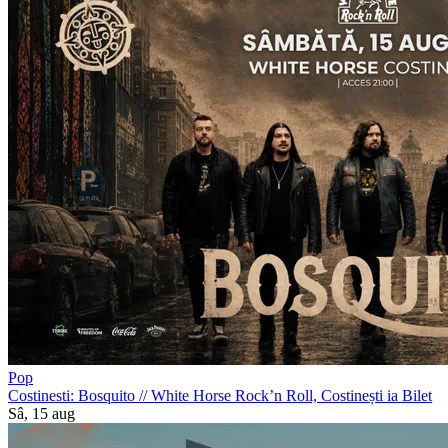
Pop
Costinesti: Bosquito
//
White Horse Rock’n Roll, Costinești
ia Bilet
Sâ, 15 aug