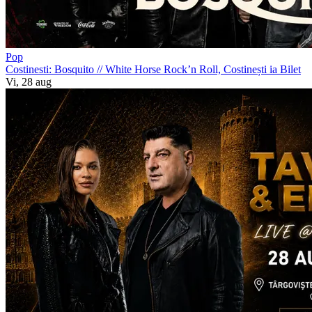
Pop
Costinesti: Bosquito
//
White Horse Rock’n Roll, Costinești
ia Bilet
Vi, 28 aug