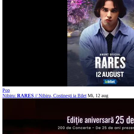
Pop
Nibiru:
RAREȘ
//
Nibiru, Costinești
ia Bilet
Mi, 12 aug