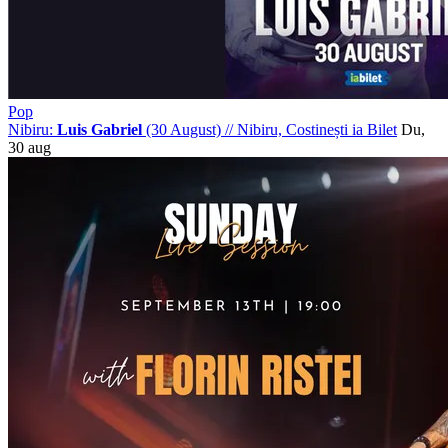
Pop
Nibiru:
Luis Gabriel
(30 August)
//
Nibiru, Costinești
ia Bilet
Du,
30 aug