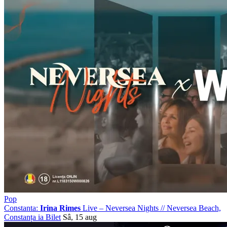
Pop
Constanta:
Irina Rimes
Live – Neversea Nights
//
Neversea Beach,
Constanța
ia Bilet
Sâ, 15 aug