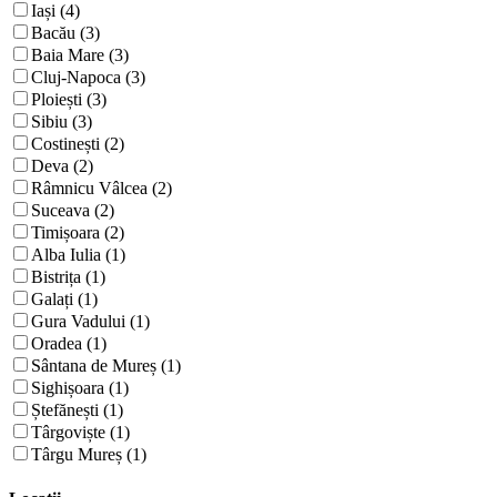
Iași (4)
Bacău (3)
Baia Mare (3)
Cluj-Napoca (3)
Ploiești (3)
Sibiu (3)
Costinești (2)
Deva (2)
Râmnicu Vâlcea (2)
Suceava (2)
Timișoara (2)
Alba Iulia (1)
Bistrița (1)
Galați (1)
Gura Vadului (1)
Oradea (1)
Sântana de Mureș (1)
Sighișoara (1)
Ștefănești (1)
Târgoviște (1)
Târgu Mureș (1)