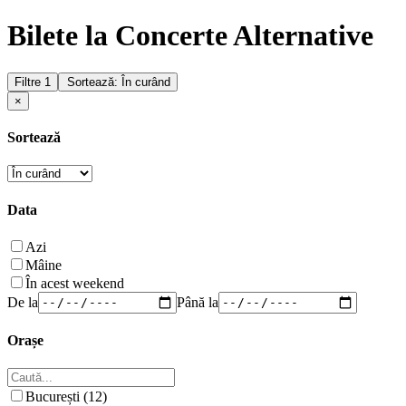
Bilete la Concerte Alternative
Filtre
1
Sortează: În curând
×
Sortează
Data
Azi
Mâine
În acest weekend
De la
Până la
Orașe
București (12)