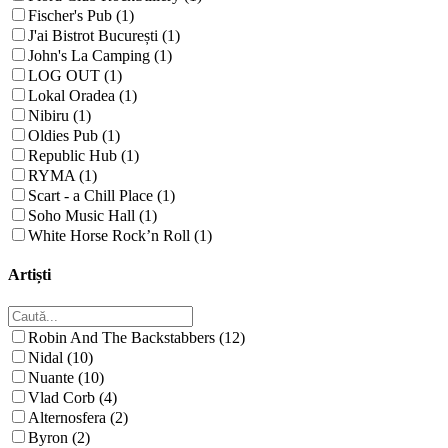
Fischer's Pub (1)
J'ai Bistrot București (1)
John's La Camping (1)
LOG OUT (1)
Lokal Oradea (1)
Nibiru (1)
Oldies Pub (1)
Republic Hub (1)
RYMA (1)
Scart - a Chill Place (1)
Soho Music Hall (1)
White Horse Rock’n Roll (1)
Artiști
Robin And The Backstabbers (12)
Nidal (10)
Nuante (10)
Vlad Corb (4)
Alternosfera (2)
Byron (2)