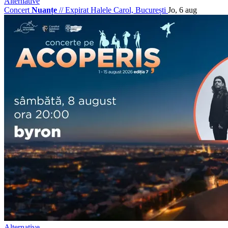
Alternative
Concert
Nuanțe
//
Expirat Halele Carol, București
Jo, 6 aug
Alternative