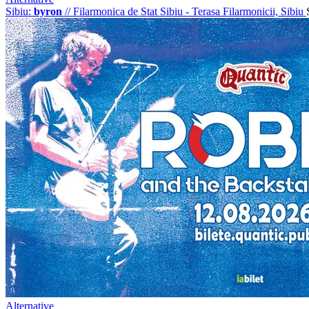
Sibiu:
byron
//
Filarmonica de Stat Sibiu - Terasa Filarmonicii, Sibiu
Alternative